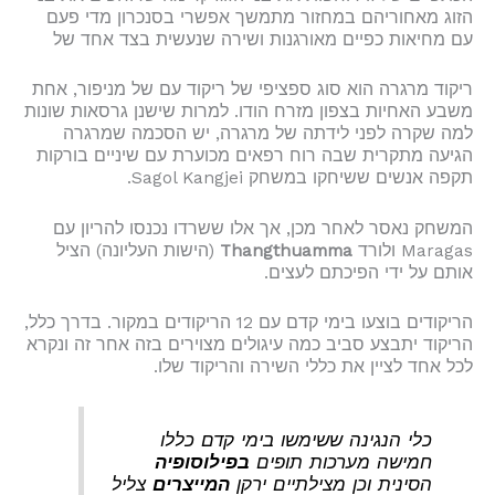
הזוג מאחוריהם במחזור מתמשך אפשרי בסנכרון מדי פעם
עם מחיאות כפיים מאורגנות ושירה שנעשית בצד אחד של
ריקוד מרגרה הוא סוג ספציפי של ריקוד עם של מניפור, אחת
משבע האחיות בצפון מזרח הודו. למרות שישנן גרסאות שונות
למה שקרה לפני לידתה של מרגרה, יש הסכמה שמרגרה
הגיעה מתקרית שבה רוח רפאים מכוערת עם שיניים בורקות
תקפה אנשים ששיחקו במשחק Sagol Kangjei.
המשחק נאסר לאחר מכן, אך אלו ששרדו נכנסו להריון עם
Maragas ולורד
Thangthuamma
(הישות העליונה) הציל
אותם על ידי הפיכתם לעצים.
הריקודים בוצעו בימי קדם עם 12 הריקודים במקור. בדרך כלל,
הריקוד יתבצע סביב כמה עיגולים מצוירים בזה אחר זה ונקרא
לכל אחד לציין את כללי השירה והריקוד שלו.
כלי הנגינה ששימשו בימי קדם כללו
חמישה מערכות תופים
בפילוסופיה
הסינית וכן מצילתיים ירקן
המייצרים
צליל