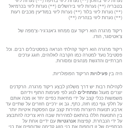
נערות ליווי בחולון (**) נערות ליווי בחיפה (**) נערות ליווי
בטבריה (**) נערות ליווי בירושלים (**) נערות ליווי בכרמיאל
(**) נערות ליווי בלוד (**) נערות ליווי במודיעין מכבים רעות
(**) נערות ליווי בנהריה (**)
ריקוד מרגרה הוא ריקוד עם ממחוז ג’אנג’גיר-צ’מפה של
צ’אטיסגר, הודו.
ריקוד מרגרה הוא ריקוד קהילתי הנראה בפסטיבלים רבים. וכל
פסטיבל נועד למטרה כמו הקרבה לאלוהים, חוגג ערכים
חברתיים והדגשת מנהגים ומסורות.
היה בין
פעילויות
הריקוד הפופולריות.
לקהילות רבות יש דרך משלהן לבצע ריקוד מרגרה. הרקדנים
יוצרים מעגל
ומתחילים
לנוע לפי פעימות התוף וידיהם
משמשות ככלי קצב על ידי מחיאות כפיים יחד או מכה אותם
על חלקי גוף כמו חזה, כתף, גב או ירכיים חוזרים על שתיים עד
ארבע תנועות היוצרות מהירות קצב עם הפסקות איטיות יותר
בין התנועות הללו בהתאם למהירות שבה היא צריכה להתבצע
על ידי הנבחרת. קפיצות
אנרגטיות
עם ידיים אחת על
הכתפיים של זו דוחפות את בני הזוג קדימה שדוחפים את בני